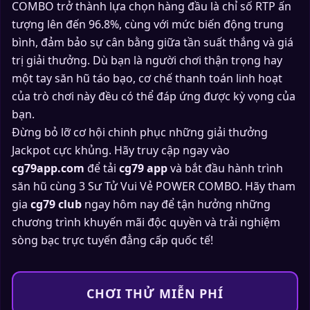
COMBO trở thành lựa chọn hàng đầu là chỉ số RTP ấn
tượng lên đến 96.8%, cùng với mức biến động trung
bình, đảm bảo sự cân bằng giữa tần suất thắng và giá
trị giải thưởng. Dù bạn là người chơi thận trọng hay
một tay săn hũ táo bạo, cơ chế thanh toán linh hoạt
của trò chơi này đều có thể đáp ứng được kỳ vọng của
bạn.
Đừng bỏ lỡ cơ hội chinh phục những giải thưởng
Jackpot cực khủng. Hãy truy cập ngay vào
cg79app.com
để tải
cg79 app
và bắt đầu hành trình
săn hũ cùng 3 Sư Tử Vui Vẻ POWER COMBO. Hãy tham
gia
cg79 club
ngay hôm nay để tận hưởng những
chương trình khuyến mãi độc quyền và trải nghiệm
sòng bạc trực tuyến đẳng cấp quốc tế!
CHƠI THỬ MIỄN PHÍ