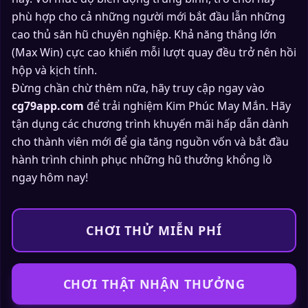
phù hợp cho cả những người mới bắt đầu lẫn những
cao thủ săn hũ chuyên nghiệp. Khả năng thắng lớn
(Max Win) cực cao khiến mỗi lượt quay đều trở nên hồi
hộp và kịch tính.
Đừng chần chừ thêm nữa, hãy truy cập ngay vào
cg79app.com
để trải nghiệm Kim Phúc May Mắn. Hãy
tận dụng các chương trình khuyến mãi hấp dẫn dành
cho thành viên mới để gia tăng nguồn vốn và bắt đầu
hành trình chinh phục những hũ thưởng khổng lồ
ngay hôm nay!
CHƠI THỬ MIỄN PHÍ
CHƠI THẬT NHẬN THƯỞNG