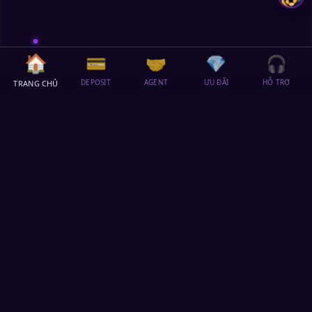
🏠
💳
🤝
💎
🎧
DEPOSIT
AGENT
ƯU ĐÃI
HỖ TRỢ
TRANG CHỦ
✕
Select Language
🇻🇳
✓
Vietnamese
Kim Phúc May Mắn - Trải
⚙️
Nghiệm Game Đổi Thưởng Tại
CG79
RTP
VOLATILITY