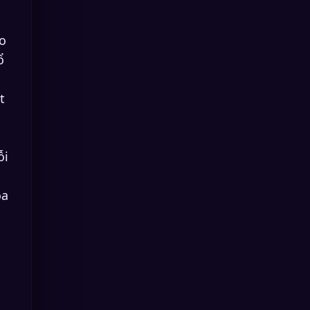
o
ổ
t
ỗi
ọa