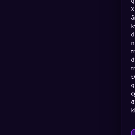
q
X
ấ
k
đ
n
t
đ
t
Đ
g
c
đ
k