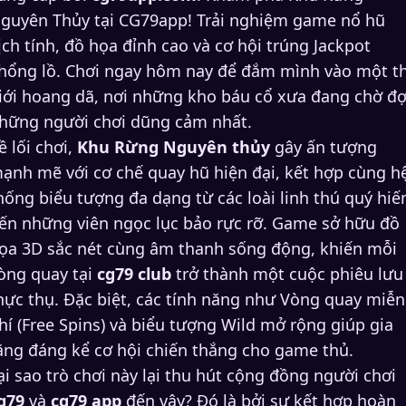
guyên Thủy tại CG79app! Trải nghiệm game nổ hũ
ịch tính, đồ họa đỉnh cao và cơ hội trúng Jackpot
hổng lồ. Chơi ngay hôm nay để đắm mình vào một t
iới hoang dã, nơi những kho báu cổ xưa đang chờ đợ
hững người chơi dũng cảm nhất.
ề lối chơi,
Khu Rừng Nguyên thủy
gây ấn tượng
ạnh mẽ với cơ chế quay hũ hiện đại, kết hợp cùng h
hống biểu tượng đa dạng từ các loài linh thú quý hi
ến những viên ngọc lục bảo rực rỡ. Game sở hữu đồ
ọa 3D sắc nét cùng âm thanh sống động, khiến mỗi
òng quay tại
cg79 club
trở thành một cuộc phiêu lưu
hực thụ. Đặc biệt, các tính năng như Vòng quay miễn
hí (Free Spins) và biểu tượng Wild mở rộng giúp gia
ăng đáng kể cơ hội chiến thắng cho game thủ.
ại sao trò chơi này lại thu hút cộng đồng người chơi
g79
và
cg79 app
đến vậy? Đó là bởi sự kết hợp hoàn