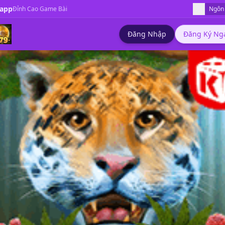
9app
Đỉnh Cao Game Bài
Ngôn
Đăng Nhập
Đăng Ký Ng