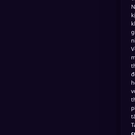
N
k
k
g
n
V
m
t
đ
h
v
t
p
t
T
c