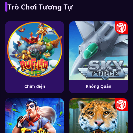
Trò Chơi Tương Tự
Chim điện
Không Quân