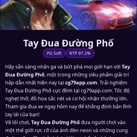
▶
Tay Đua Đường Phố
PG Soft
RTP 97.2%
Hãy sẵn sàng nhấn ga và bứt phá mọi giới hạn với
Tay
Đua Đường Phố
, một trong những siêu phẩm giải trí
hấp dẫn nhất hiện nay tại
cg79app.com
. Trải nghiệm
Tay Đua Đường Phố cực đỉnh tại cg79app.com. Tốc độ
nghẹt thở, đồ họa sắc nét và cơ hội nhận thưởng lớn.
Tham gia đua xe ngay hôm nay để khẳng định bản lĩnh
tay lái của bạn!
Về lối chơi,
Tay Đua Đường Phố
đưa người chơi vào
một thế giới rực rỡ của ánh đèn neon và những cung